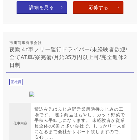
詳細を見る
応募する
市川商事有限会社
夜勤４t車フリー運行ドライバー/未経験者歓迎/
全てAT車/寮完備/月給35万円以上可/完全週休2
日制
正社員
積込み先はふじみ野営業所隣接ふじみの工
場です。 運ぶ商品はもやし、カット野菜で
手積み手卸しになります。 未経験者が従業
仕事内容
員全体の8割と多い会社で、しっかり一人前
になるまで会社がサポート致しますので、
安心し...