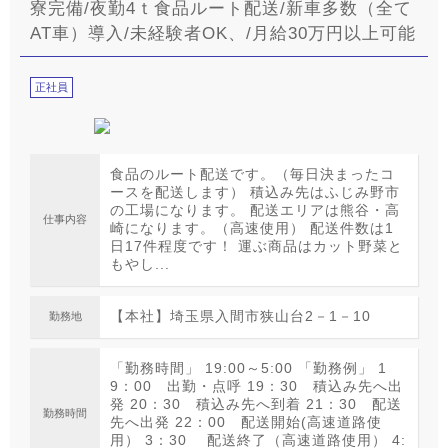
寮完備/夜勤4ｔ食品ルート配送/新車多数（全て
AT車）導入/未経験者OK、/月給30万円以上可能
正社員
食品のルート配送です。（毎日決まったコ
ースを配送します） 積込み先はふじみ野市
の工場になります。 配送エリアは熊谷・高
仕事内容
崎になります。（高速使用） 配送件数は1
日17件程度です！ 運ぶ商品はカット野菜と
もやし...
【本社】埼玉県入間市狭山台2－1－10
勤務地
「勤務時間」 19:00～5:00 「勤務例」 1
9：00 出勤・点呼 19：30 積込み先へ出
発 20：30 積込み先へ到着 21：30 配送
勤務時間
先へ出発 22：00 配送開始(高速道路使
用） 3：30 配送終了（高速道路使用） 4: