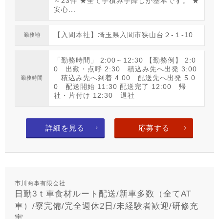
～23件 ★全て手積み手降しが基本です。 ★
安心...
【入間本社】埼玉県入間市狭山台２‐１‐10
勤務地
「勤務時間」 2:00～12:30 【勤務例】 2:0
0 出勤・点呼 2:30 積込み先へ出発 3:00
積込み先へ到着 4:00 配送先へ出発 5:0
勤務時間
0 配送開始 11:30 配送完了 12:00 帰
社・片付け 12:30 退社
詳細を見る
応募する
市川商事有限会社
日勤3ｔ車食材ルート配送/新車多数（全てAT
車）/寮完備/完全週休2日/未経験者歓迎/研修充
実