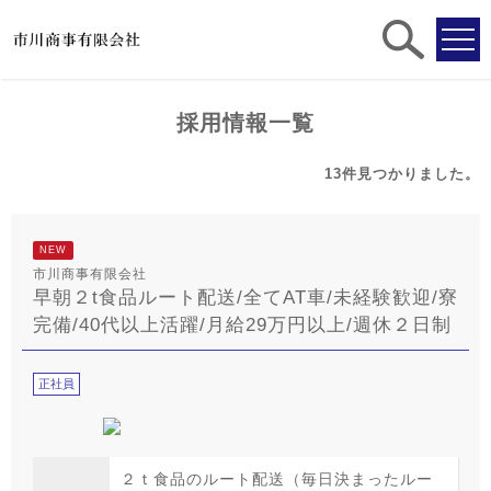
求人
検索
採用情報一覧
13件
見つかりました。
NEW
市川商事有限会社
早朝２t食品ルート配送/全てAT車/未経験歓迎/寮
完備/40代以上活躍/月給29万円以上/週休２日制
正社員
２ｔ食品のルート配送（毎日決まったルー