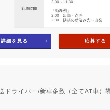
2:00～11:30
勤務時間
「勤務例」
2:00 出勤・点呼
2:30 隣接の積込み先へ出発
詳細を見る
応募する
送ドライバー/新車多数（全てAT車）導