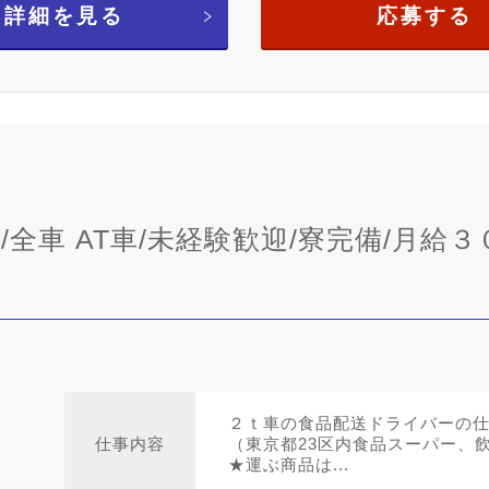
詳細を見る
応募する
全車 AT車/未経験歓迎/寮完備/月給３
２ｔ車の食品配送ドライバーの
仕事内容
（東京都23区内食品スーパー、
★運ぶ商品は...