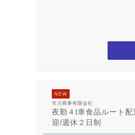
NEW
市川商事有限会社
夜勤４t車食品ルート配
迎/週休２日制