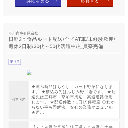
詳細を見る
応募する
市川商事有限会社
日勤2ｔ食品ルート配送/全てAT車/未経験歓迎/
週休2日制/30代～50代活躍中/社員寮完備
正社員
★運ぶ商品はもやし、カット野菜になりま
す。 ★積込み先はふじみ野工場です。 ★配
送先は三郷市・草加市周辺 高速道路使用
仕事内容
します。 ★配送件数：1日15件程度 ◎わか
らない事も即解決。安心の業務マニュアル
★運...
【ふじみ野営業所】埼玉県ふじみ野市大井