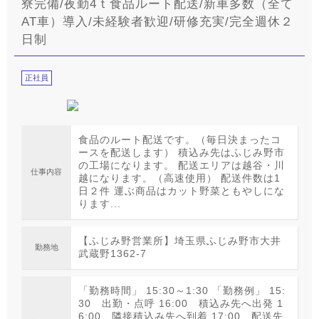
寮完備/夜勤4ｔ食品ルート配送/新車多数（全て
AT車）導入/未経験者歓迎/研修充実/完全週休２
日制
正社員
食品のルート配送です。（毎日決まったコ
ースを配送します） 積込み先はふじみ野市
の工場になります。 配送エリアは越谷・川
仕事内容
越になります。（高速使用） 配送件数は1
日２件 運ぶ商品はカット野菜ともやしにな
ります...
【ふじみ野営業所】埼玉県ふじみ野市大井
勤務地
武蔵野1362-7
「勤務時間」 15:30～1:30 「勤務例」 15:
30 出勤・点呼 16:00 積込み先へ出発 1
6:00 隣接積込み先へ到着 17:00 配送先